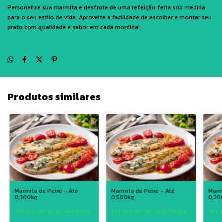
Personalize sua marmita e desfrute de uma refeição feita sob medida
para o seu estilo de vida. Aproveite a facilidade de escolher e montar seu
prato com qualidade e sabor em cada mordida!
Produtos similares
Marmita de Peixe - Até
Marmita de Peixe - Até
Marm
0,300kg
0,500kg
0,20
ATÉ 25% OFF
EM QUANTIDADE
ATÉ 25% OFF
EM QUANTIDADE
ATÉ 