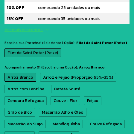
10% OFF
comprando 25 unidades ou mais
15% OFF
comprando 35 unidades ou mais
Ver mais descontos
Escolha sua Proteína! (Selecionar 1 Opão):
Filet de Saint Peter (Peixe)
Filet de Saint Peter (Peixe)
Acompanhamento 01 (Escolha uma Opção):
Arroz Branco
Arroz Branco
Arroz e Feijao (Proporçao 65%-35%)
Arroz com Lentilha
Batata Souté
Cenoura Refogada
Couve - Flor
Feijao
Grão de Bico
Macarrão Alho e Óleo
Macarrão Ao Sugo
Mandioquinha
Couve Refogada