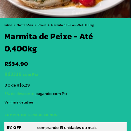
Início
>
Monte o Seu
>
Peixes
>
Marmita de Peixe - Até 0,400kg
Marmita de Peixe - Até
0,400kg
R$34,90
R$33,16
com
Pix
8
x
de
R$5,29
5% de desconto
pagando com Pix
Ver mais detalhes
COMPRE MAIS, PAGUE MENOS!
5% OFF
comprando 15 unidades ou mais