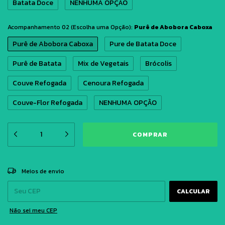
Batata Doce
NENHUMA OPÇÃO
Acompanhamento 02 (Escolha uma Opção):
Purê de Abobora Caboxa
Purê de Abobora Caboxa
Pure de Batata Doce
Purê de Batata
Mix de Vegetais
Brócolis
Couve Refogada
Cenoura Refogada
Couve-Flor Refogada
NENHUMA OPÇÃO
ALTERAR CEP
Entregas para o CEP:
Meios de envio
CALCULAR
Não sei meu CEP