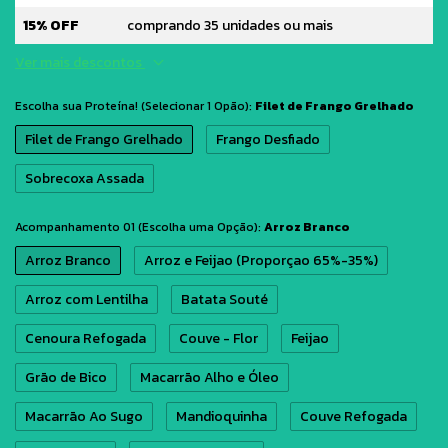
15% OFF
comprando 35 unidades ou mais
Ver mais descontos
Escolha sua Proteína! (Selecionar 1 Opão):
Filet de Frango Grelhado
Filet de Frango Grelhado
Frango Desfiado
Sobrecoxa Assada
Acompanhamento 01 (Escolha uma Opção):
Arroz Branco
Arroz Branco
Arroz e Feijao (Proporçao 65%-35%)
Arroz com Lentilha
Batata Souté
Cenoura Refogada
Couve - Flor
Feijao
Grão de Bico
Macarrão Alho e Óleo
Macarrão Ao Sugo
Mandioquinha
Couve Refogada