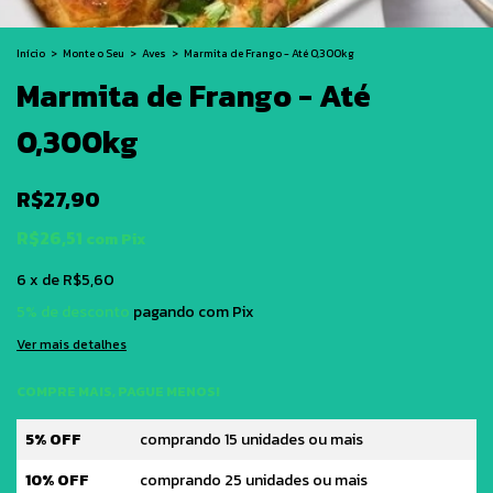
Início
>
Monte o Seu
>
Aves
>
Marmita de Frango - Até 0,300kg
Marmita de Frango - Até
0,300kg
R$27,90
R$26,51
com
Pix
6
x
de
R$5,60
5% de desconto
pagando com Pix
Ver mais detalhes
COMPRE MAIS, PAGUE MENOS!
5% OFF
comprando 15 unidades ou mais
10% OFF
comprando 25 unidades ou mais