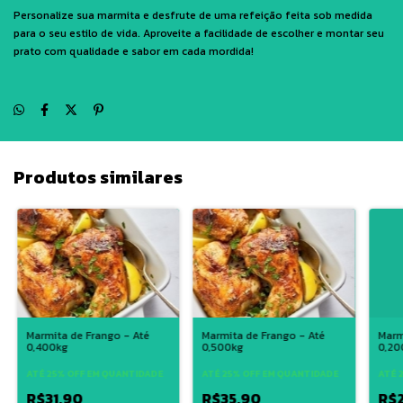
Personalize sua marmita e desfrute de uma refeição feita sob medida
para o seu estilo de vida. Aproveite a facilidade de escolher e montar seu
prato com qualidade e sabor em cada mordida!
Produtos similares
Marmita de Frango - Até
Marmita de Frango - Até
Marm
0,400kg
0,500kg
0,20
ATÉ 25% OFF
EM QUANTIDADE
ATÉ 25% OFF
EM QUANTIDADE
ATÉ 
R$31,90
R$35,90
R$