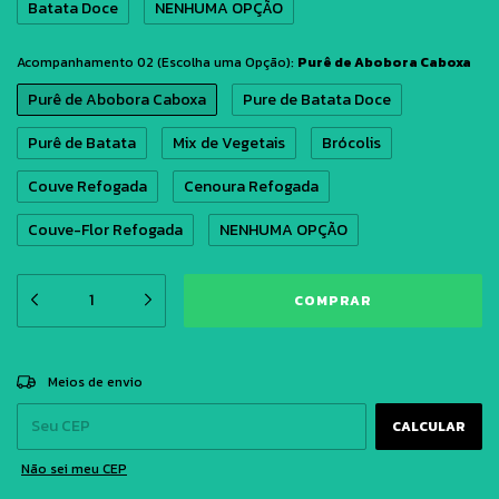
Batata Doce
NENHUMA OPÇÃO
Acompanhamento 02 (Escolha uma Opção):
Purê de Abobora Caboxa
Purê de Abobora Caboxa
Pure de Batata Doce
Purê de Batata
Mix de Vegetais
Brócolis
Couve Refogada
Cenoura Refogada
Couve-Flor Refogada
NENHUMA OPÇÃO
ALTERAR CEP
Entregas para o CEP:
Meios de envio
CALCULAR
Não sei meu CEP