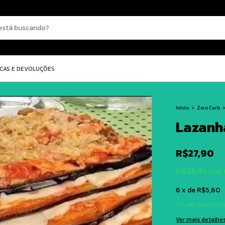
CAS E DEVOLUÇÕES
Início
>
Zero Carb
Lazanh
R$27,90
R$26,51
com
6
x
de
R$5,60
5% de descont
Ver mais detalhe