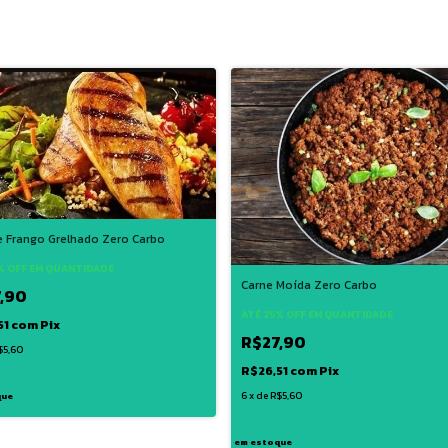
de Frango Grelhado Zero Carbo
% OFF
EM QUANTIDADE
Carne Moída Zero Carbo
,90
ATÉ 25% OFF
EM QUANTIDADE
51
com
Pix
R$27,90
$5,60
R$26,51
com
Pix
6
x
de
R$5,60
que
em estoque