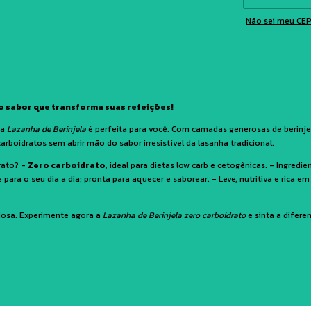
Não sei meu CE
o sabor que transforma suas refeições!
 a
Lazanha de Berinjela
é perfeita para você. Com camadas generosas de berinjel
arboidratos sem abrir mão do sabor irresistível da lasanha tradicional.
rato? -
Zero carboidrato
, ideal para dietas low carb e cetogênicas. - Ingredie
para o seu dia a dia: pronta para aquecer e saborear. - Leve, nutritiva e rica em 
iosa. Experimente agora a
Lazanha de Berinjela zero carboidrato
e sinta a difere