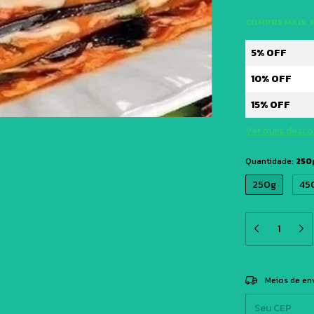
COMPRE MAIS, 
5% OFF
10% OFF
15% OFF
Ver mais desc
Quantidade:
250
250g
45
Entregas para o 
Meios de en