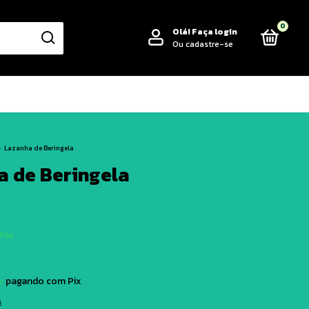
0
Olá!
Faça login
Ou cadastre-se
>
Lazanha de Beringela
a de Beringela
Pix
o
pagando com Pix
s