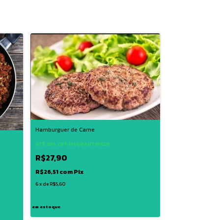
Hamburguer de Carne
ATÉ 25% OFF
EM QUANTIDADE
R$27,90
R$26,51
com
Pix
6
x
de
R$5,60
em estoque