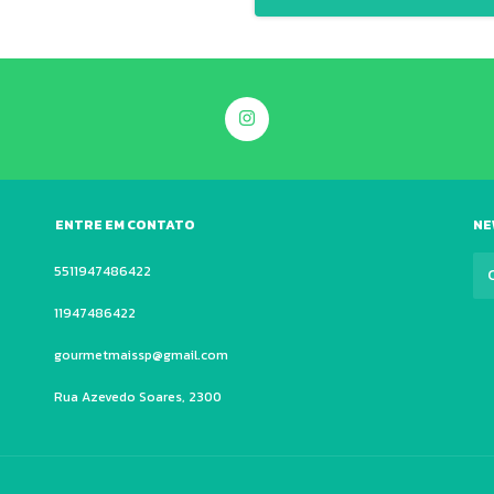
ENTRE EM CONTATO
NE
5511947486422
11947486422
gourmetmaissp@gmail.com
Rua Azevedo Soares, 2300