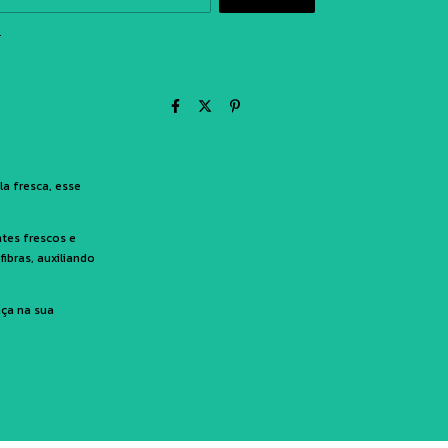
P
a fresca, esse
ntes frescos e
fibras, auxiliando
nça na sua